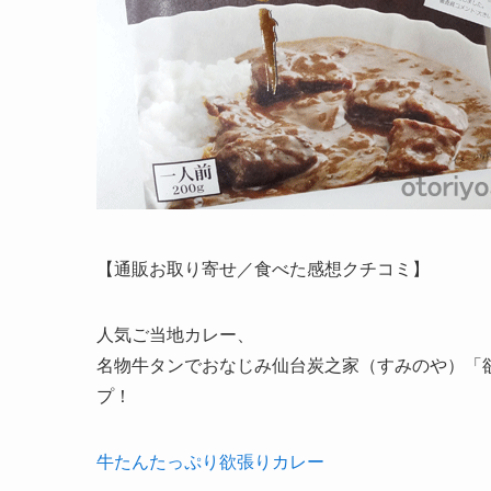
【通販お取り寄せ／食べた感想クチコミ】
人気ご当地カレー、
名物牛タンでおなじみ仙台炭之家（すみのや）「
プ！
牛たんたっぷり欲張りカレー