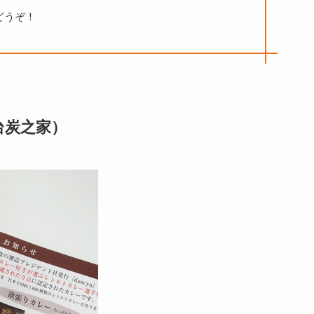
どうぞ！
台炭之家）