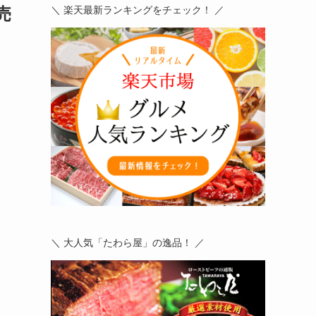
売
＼ 楽天最新ランキングをチェック！ ／
＼ 大人気「たわら屋」の逸品！ ／