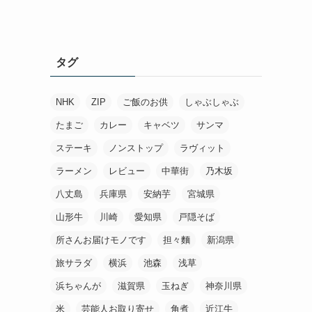
タグ
NHK
ZIP
ご飯のお供
しゃぶしゃぶ
たまご
カレー
キャベツ
サンマ
ステーキ
ノンストップ
ラヴィット
ラーメン
レビュー
中華街
乃木坂
八丈島
兵庫県
安納芋
宮城県
山形牛
川崎
愛知県
戸隠そば
所さんお届けモノです
担々麵
新潟県
旅サラダ
横浜
池森
浅草
浜ちゃんが
滋賀県
玉ねぎ
神奈川県
米
芸能人お取り寄せ
角煮
近江牛