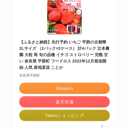
【ふるさと納税】先行予約 いちご 平群の古都華
2Lサイズ （2パック×2ケース） 計4パック 辻本農
園 大粒 苺 旬の品種 イチゴ ストロベリー 完熟 甘
い 奈良県 平群町 フードロス 2022年12月発送開
始 人気 産地直送 ことか
奈良県平群町
Amazon
楽天市場
Yahooショッピング
ポチップ