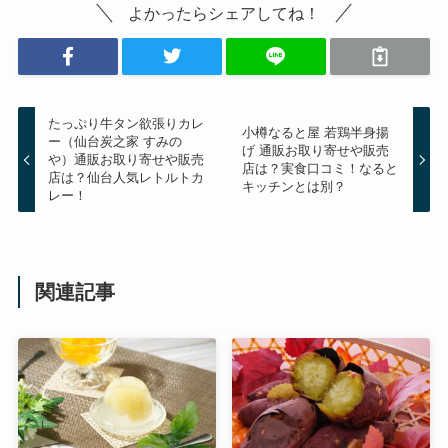
よかったらシェアしてね！
たっぷり牛タン欲張りカレ
小樽なると屋 若鶏半身揚
ー（仙台炭之家 すみの
げ 通販お取り寄せや販売
や）通販お取り寄せや販売
店は？実食口コミ！なると
店は？仙台人気レトルトカ
キッチンとは別？
レー！
関連記事