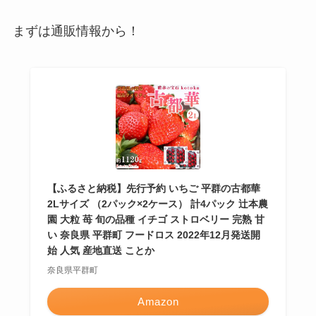
まずは通販情報から！
【ふるさと納税】先行予約 いちご 平群の古都華
2Lサイズ （2パック×2ケース） 計4パック 辻本農
園 大粒 苺 旬の品種 イチゴ ストロベリー 完熟 甘
い 奈良県 平群町 フードロス 2022年12月発送開
始 人気 産地直送 ことか
奈良県平群町
Amazon