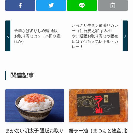
たっぷり牛タン欲張りカレ
金華さば炙りしめ鯖 通販
ー（仙台炭之家 すみの
お取り寄せは？（本田水産
や）通販お取り寄せや販売
ほか）
店は？仙台人気レトルトカ
レー！
関連記事
まかない明太子 通販お取り
蟹ラー油（まつもと物産 北