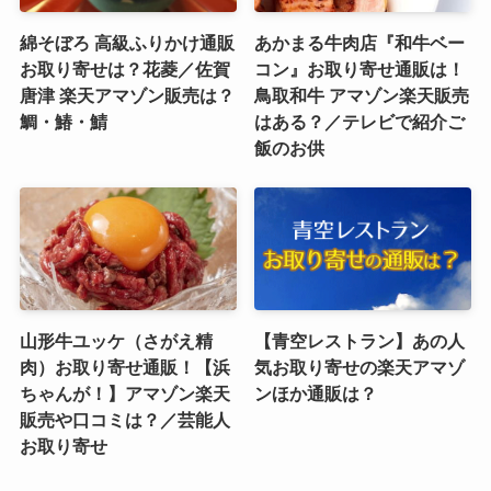
綿そぼろ 高級ふりかけ通販
あかまる牛肉店『和牛ベー
お取り寄せは？花菱／佐賀
コン』お取り寄せ通販は！
唐津 楽天アマゾン販売は？
鳥取和牛 アマゾン楽天販売
鯛・鰆・鯖
はある？／テレビで紹介ご
飯のお供
山形牛ユッケ（さがえ精
【青空レストラン】あの人
肉）お取り寄せ通販！【浜
気お取り寄せの楽天アマゾ
ちゃんが！】アマゾン楽天
ンほか通販は？
販売や口コミは？／芸能人
お取り寄せ