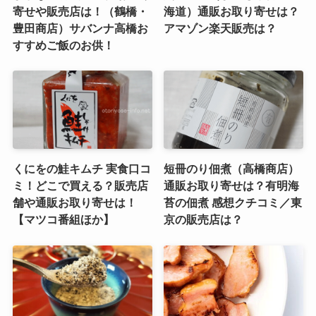
寄せや販売店は！（鶴橋・
海道）通販お取り寄せは？
豊田商店）サバンナ高橋お
アマゾン楽天販売は？
すすめご飯のお供！
くにをの鮭キムチ 実食口コ
短冊のり佃煮（高橋商店）
ミ！どこで買える？販売店
通販お取り寄せは？有明海
舗や通販お取り寄せは！
苔の佃煮 感想クチコミ／東
【マツコ番組ほか】
京の販売店は？