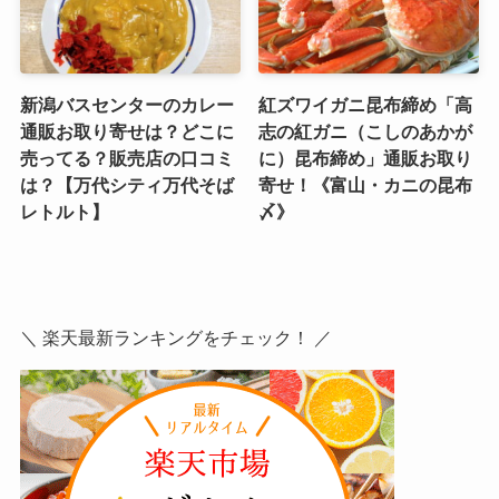
ー！
然だし明太子
新潟バスセンターのカレー
紅ズワイガニ昆布締め「高
通販お取り寄せは？どこに
志の紅ガニ（こしのあかが
売ってる？販売店の口コミ
に）昆布締め」通販お取り
は？【万代シティ万代そば
寄せ！《富山・カニの昆布
レトルト】
〆》
＼ 楽天最新ランキングをチェック！ ／