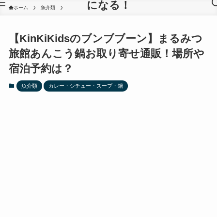
になる！
ホーム
魚介類
【KinKiKidsのブンブブーン】まるみつ
旅館あんこう鍋お取り寄せ通販！場所や
宿泊予約は？
魚介類
カレー・シチュー・スープ・鍋