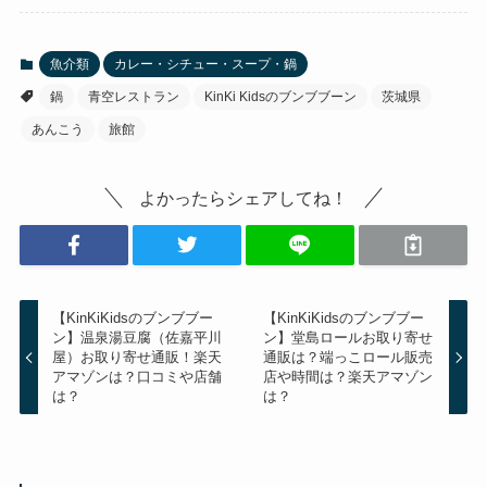
販大人気ショップ『かに本舗』
魚介類
カレー・シチュー・スープ・鍋
鍋
青空レストラン
KinKi Kidsのブンブブーン
茨城県
あんこう
旅館
よかったらシェアしてね！
【KinKiKidsのブンブブー
【KinKiKidsのブンブブー
ン】温泉湯豆腐（佐嘉平川
ン】堂島ロールお取り寄せ
屋）お取り寄せ通販！楽天
通販は？端っこロール販売
アマゾンは？口コミや店舗
店や時間は？楽天アマゾン