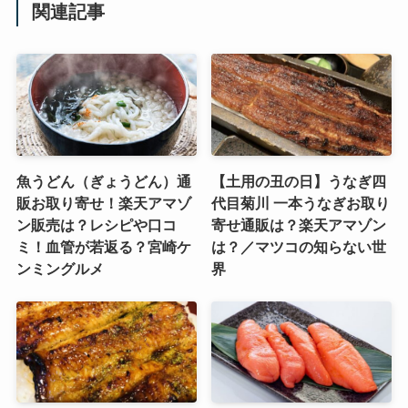
は？
は？
関連記事
魚うどん（ぎょうどん）通
【土用の丑の日】うなぎ四
販お取り寄せ！楽天アマゾ
代目菊川 一本うなぎお取り
ン販売は？レシピや口コ
寄せ通販は？楽天アマゾン
ミ！血管が若返る？宮崎ケ
は？／マツコの知らない世
ンミングルメ
界