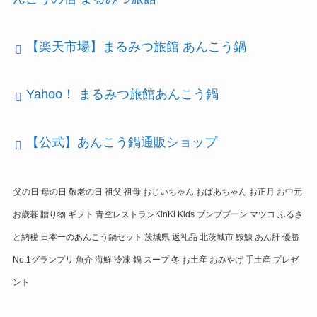
【楽天市場】まるみつ旅館 あんこう鍋
Yahoo！ まるみつ旅館あんこう鍋
【公式】あんこう鍋通販ショップ
父の日 母の日 敬老の日 祖父 祖母 おじいちゃん おばあちゃん お正月 お中元
お歳暮 贈り物 ギフト 青空レストランKinKi Kids ブンブブーン マツコ ふるさ
と納税 日本一のあんこう鍋セット 茨城県 返礼品 北茨城市 鮟鱇 あん肝 優勝
No.1グランプリ 魚介 海鮮 冷凍 鍋 スープ 冬 お土産 おみやげ 手土産 プレゼ
ント