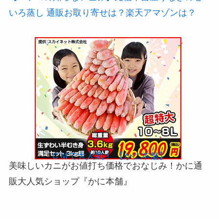
店予約は？
【マツコの知らない世界】元祖本吉屋うなぎのせ
いろ蒸し 通販お取り寄せは？楽天アマゾンは？
＼カニ通販といえば「かに本舗」！／
ＣＭで大人気！ 【かに本舗】
美味しいカニがお値打ち価格でおなじみ！かに通