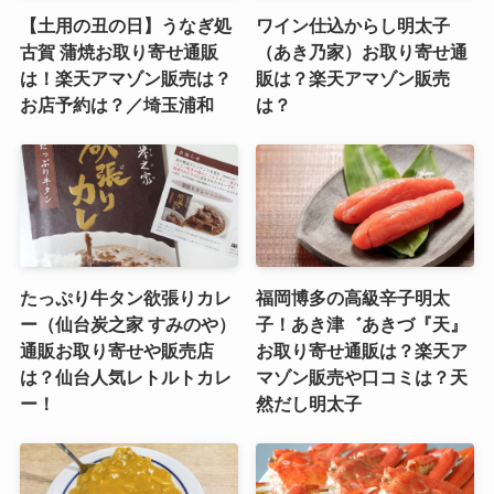
【土用の丑の日】うなぎ処
ワイン仕込からし明太子
古賀 蒲焼お取り寄せ通販
（あき乃家）お取り寄せ通
は！楽天アマゾン販売は？
販は？楽天アマゾン販売
お店予約は？／埼玉浦和
は？
たっぷり牛タン欲張りカレ
福岡博多の高級辛子明太
ー（仙台炭之家 すみのや）
子！あき津゛あきづ『天』
通販お取り寄せや販売店
お取り寄せ通販は？楽天ア
は？仙台人気レトルトカレ
マゾン販売や口コミは？天