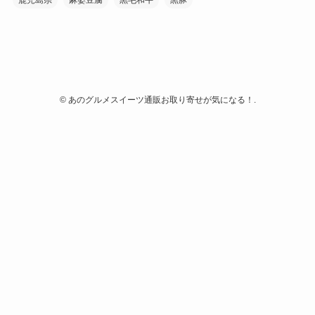
鹿児島県
麻婆豆腐
黒毛和牛
黒豚
©
あのグルメスイーツ通販お取り寄せが気になる！.