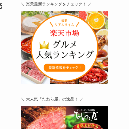
売
＼ 楽天最新ランキングをチェック！ ／
＼ 大人気「たわら屋」の逸品！ ／