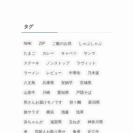
タグ
NHK
ZIP
ご飯のお供
しゃぶしゃぶ
たまご
カレー
キャベツ
サンマ
ステーキ
ノンストップ
ラヴィット
ラーメン
レビュー
中華街
乃木坂
八丈島
兵庫県
安納芋
宮城県
山形牛
川崎
愛知県
戸隠そば
所さんお届けモノです
担々麵
新潟県
旅サラダ
横浜
池森
浅草
浜ちゃんが
滋賀県
玉ねぎ
神奈川県
米
芸能人お取り寄せ
角煮
近江牛