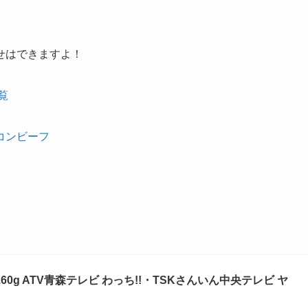
せはできますよ！
覧
コンビーフ
60g ATV青森テレビ わっち!!・TSKさんいん中央テレビ ヤ