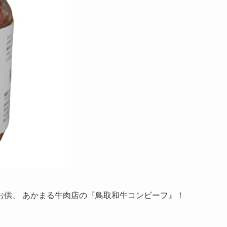
お供、 あかまる牛肉店の『鳥取和牛コンビーフ』！