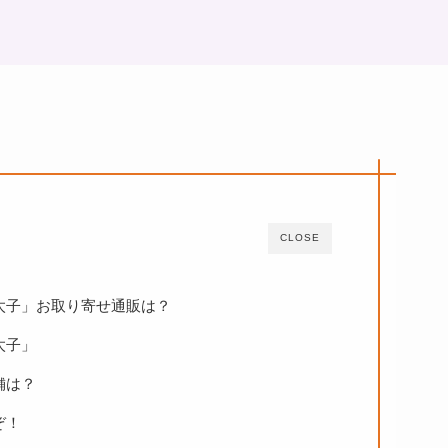
CLOSE
太子」お取り寄せ通販は？
太子」
舗は？
ぞ！