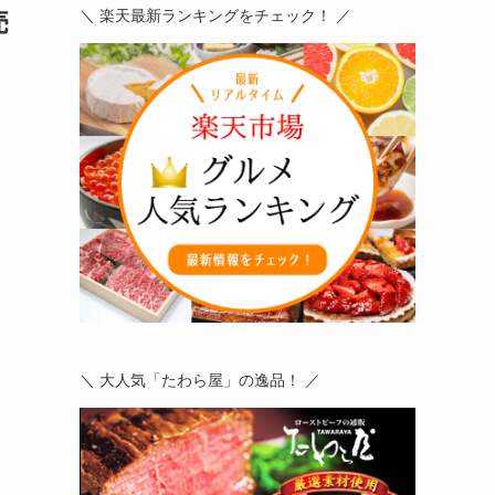
売
＼ 楽天最新ランキングをチェック！ ／
＼ 大人気「たわら屋」の逸品！ ／