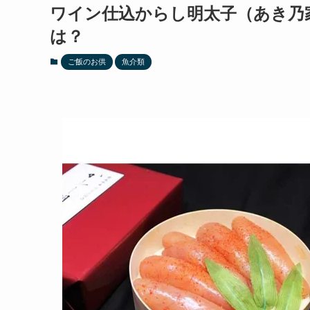
ワイン仕込からし明太子（あき乃
は？
ご飯のお供
魚介類