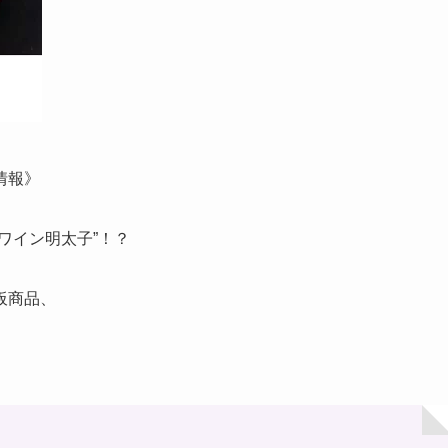
情報》
ワイン明太子”！？
板商品、