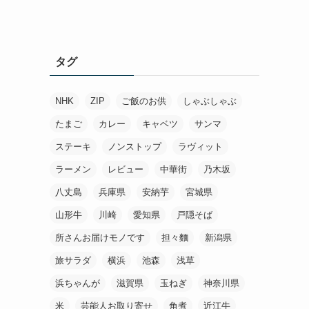
タグ
NHK
ZIP
ご飯のお供
しゃぶしゃぶ
たまご
カレー
キャベツ
サンマ
ステーキ
ノンストップ
ラヴィット
ラーメン
レビュー
中華街
乃木坂
八丈島
兵庫県
安納芋
宮城県
山形牛
川崎
愛知県
戸隠そば
所さんお届けモノです
担々麵
新潟県
旅サラダ
横浜
池森
浅草
浜ちゃんが
滋賀県
玉ねぎ
神奈川県
米
芸能人お取り寄せ
角煮
近江牛