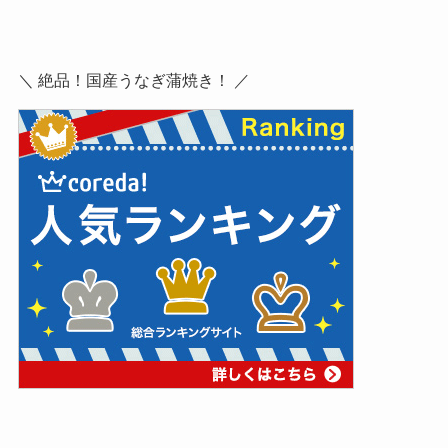
＼ 絶品！国産うなぎ蒲焼き！ ／