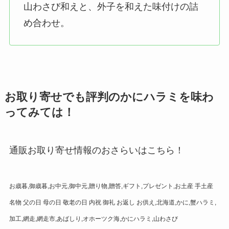
山わさび和えと、外子を和えた味付けの詰
め合わせ。
お取り寄せでも評判のかにハラミを味わ
ってみては！
通販お取り寄せ情報のおさらいはこちら！
お歳暮,御歳暮,お中元,御中元,贈り物,贈答,ギフト,プレゼント,お土産 手土産
名物 父の日 母の日 敬老の日 内祝 御礼 お返し お供え,北海道,かに,蟹ハラミ,
加工,網走,網走市,あばしり,オホーツク海,かにハラミ,山わさび