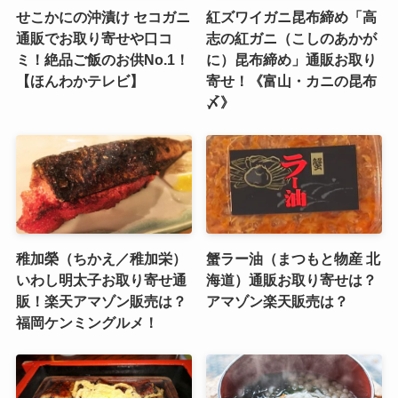
せこかにの沖漬け セコガニ
紅ズワイガニ昆布締め「高
通販でお取り寄せや口コ
志の紅ガニ（こしのあかが
ミ！絶品ご飯のお供No.1！
に）昆布締め」通販お取り
【ほんわかテレビ】
寄せ！《富山・カニの昆布
〆》
稚加榮（ちかえ／稚加栄）
蟹ラー油（まつもと物産 北
いわし明太子お取り寄せ通
海道）通販お取り寄せは？
販！楽天アマゾン販売は？
アマゾン楽天販売は？
福岡ケンミングルメ！