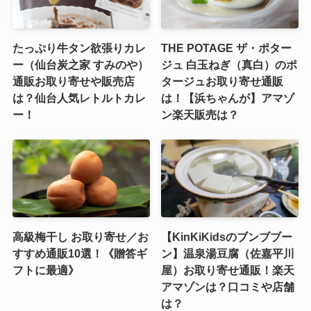
たっぷり牛タン欲張りカレ
THE POTAGE ザ・ポター
ー（仙台炭之家 すみのや）
ジュ 白玉ねぎ（真白）のポ
通販お取り寄せや販売店
タージュお取り寄せ通販
は？仙台人気レトルトカレ
は！【浜ちゃんが】アマゾ
ー！
ン楽天販売は？
高級梅干し お取り寄せ／お
【KinKiKidsのブンブブー
すすめ通販10選！《贈答ギ
ン】温泉湯豆腐（佐嘉平川
フトに最適》
屋）お取り寄せ通販！楽天
アマゾンは？口コミや店舗
は？