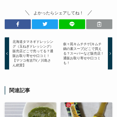
よかったらシェアしてね！
北海道タマネギドレッシン
叙々苑キムチチゲ(キムチ
グ（玉ねぎドレッシング）
鍋の素スープ)どこで買え
販売店どこで売ってる？通
る？スーパーなど販売店！
販お取り寄せや口コミ！
通販お取り寄せや口コミ
【マツコ有吉TV／川島さ
も！
ん絶賛】
関連記事