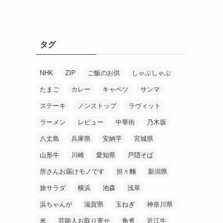
タグ
NHK
ZIP
ご飯のお供
しゃぶしゃぶ
たまご
カレー
キャベツ
サンマ
ステーキ
ノンストップ
ラヴィット
ラーメン
レビュー
中華街
乃木坂
八丈島
兵庫県
安納芋
宮城県
山形牛
川崎
愛知県
戸隠そば
所さんお届けモノです
担々麵
新潟県
旅サラダ
横浜
池森
浅草
浜ちゃんが
滋賀県
玉ねぎ
神奈川県
米
芸能人お取り寄せ
角煮
近江牛