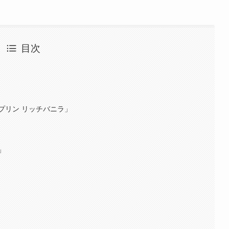
目次
プリン リッチバニラ」
」
」
」