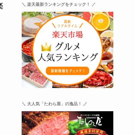
楽
＼ 楽天最新ランキングをチェック！ ／
＼ 大人気「たわら屋」の逸品！ ／