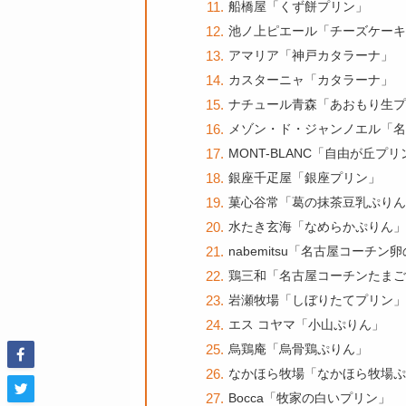
船橋屋「くず餅プリン」
池ノ上ピエール「チーズケーキ
アマリア「神戸カタラーナ」
カスターニャ「カタラーナ」
ナチュール青森「あおもり生プ
メゾン・ド・ジャンノエル「名
MONT-BLANC「自由が丘プリ
銀座千疋屋「銀座プリン」
菓心谷常「葛の抹茶豆乳ぷりん
水たき玄海「なめらかぷりん」
nabemitsu「名古屋コーチン
鶏三和「名古屋コーチンたまご
岩瀬牧場「しぼりたてプリン」
エス コヤマ「小山ぷりん」
烏鶏庵「烏骨鶏ぷりん」
なかほら牧場「なかほら牧場ぷ
Bocca「牧家の白いプリン」