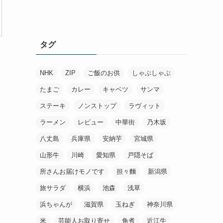
タグ
NHK
ZIP
ご飯のお供
しゃぶしゃぶ
たまご
カレー
キャベツ
サンマ
ステーキ
ノンストップ
ラヴィット
ラーメン
レビュー
中華街
乃木坂
八丈島
兵庫県
安納芋
宮城県
山形牛
川崎
愛知県
戸隠そば
所さんお届けモノです
担々麵
新潟県
旅サラダ
横浜
池森
浅草
浜ちゃんが
滋賀県
玉ねぎ
神奈川県
米
芸能人お取り寄せ
角煮
近江牛