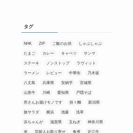
タグ
NHK
ZIP
ご飯のお供
しゃぶしゃぶ
たまご
カレー
キャベツ
サンマ
ステーキ
ノンストップ
ラヴィット
ラーメン
レビュー
中華街
乃木坂
八丈島
兵庫県
安納芋
宮城県
山形牛
川崎
愛知県
戸隠そば
所さんお届けモノです
担々麵
新潟県
旅サラダ
横浜
池森
浅草
浜ちゃんが
滋賀県
玉ねぎ
神奈川県
米
芸能人お取り寄せ
角煮
近江牛