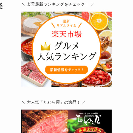
楽
＼ 楽天最新ランキングをチェック！ ／
＼ 大人気「たわら屋」の逸品！ ／