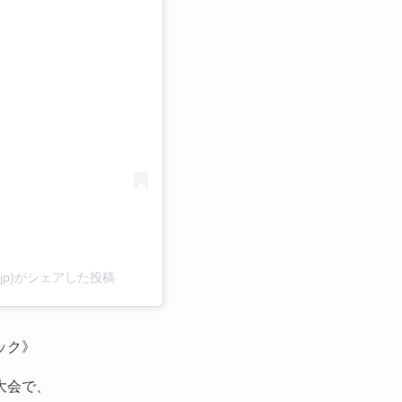
る
.jp)がシェアした投稿
ック》
大会で、