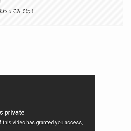
！
味わってみては！