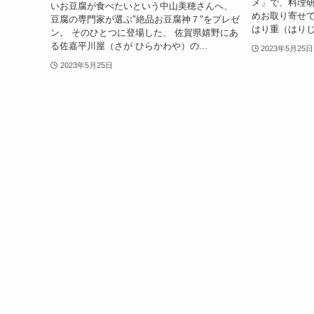
メ」で、料理
いお豆腐が食べたいという中山美穂さんへ、
めお取り寄せで
豆腐の専門家が選ぶ"絶品お豆腐神７"をプレゼ
はり重（はりじ
ン。 そのひとつに登場した、 佐賀県嬉野にあ
る佐嘉平川屋（さが ひらかわや）の...
2023年5月25日
2023年5月25日