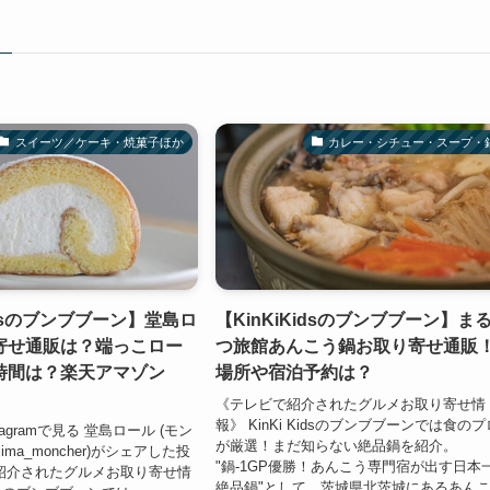
スイーツ／ケーキ・焼菓子ほか
カレー・シチュー・スープ・
Kidsのブンブブーン】堂島ロ
【KinKiKidsのブンブブーン】ま
寄せ通販は？端っこロー
つ旅館あんこう鍋お取り寄せ通販
時間は？楽天アマゾン
場所や宿泊予約は？
《テレビで紹介されたグルメお取り寄せ情
報》 KinKi Kidsのブンブブーンでは食のプ
agramで見る 堂島ロール (モン
が厳選！まだ知らない絶品鍋を紹介。
jima_moncher)がシェアした投
"鍋-1GP優勝！あんこう専門宿が出す日本
紹介されたグルメお取り寄せ情
絶品鍋"として、茨城県北茨城にあるあん