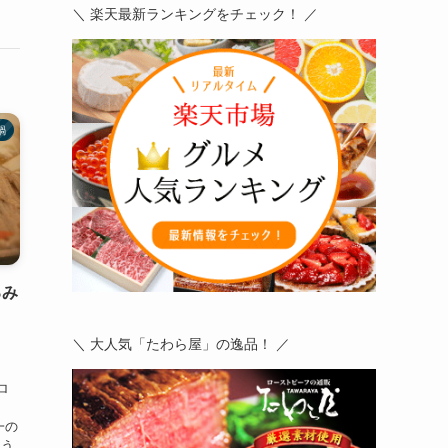
＼ 楽天最新ランキングをチェック！ ／
鍋
るみ
！
＼ 大人気「たわら屋」の逸品！ ／
ロ
一の
こう