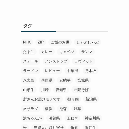
タグ
NHK
ZIP
ご飯のお供
しゃぶしゃぶ
たまご
カレー
キャベツ
サンマ
ステーキ
ノンストップ
ラヴィット
ラーメン
レビュー
中華街
乃木坂
八丈島
兵庫県
安納芋
宮城県
山形牛
川崎
愛知県
戸隠そば
所さんお届けモノです
担々麵
新潟県
旅サラダ
横浜
池森
浅草
浜ちゃんが
滋賀県
玉ねぎ
神奈川県
米
芸能人お取り寄せ
角煮
近江牛