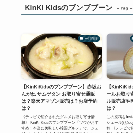
KinKi Kidsのブンブブーン
– tag –
一品料理
【KinKiKidsのブンブブーン】赤坂お
【KinKi
んがね サムゲタン お取り寄せ通販
ールお取り
は？楽天アマゾン販売は？お店予約
ル販売店や
は？
は？
《テレビで紹介されたグルメお取り寄せ情
この投稿をInst
報》 KinKi Kidsのブンブブーン「ツウがおす
シェール)(@do
すめ！本当に美味しい韓国グルメ」で、ジェ
稿 《テレビで