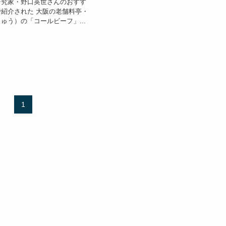
研究家・野口英世さんのおすす
紹介された 大阪の老舗料亭・
ゅう）の「コールビーフ」...
1