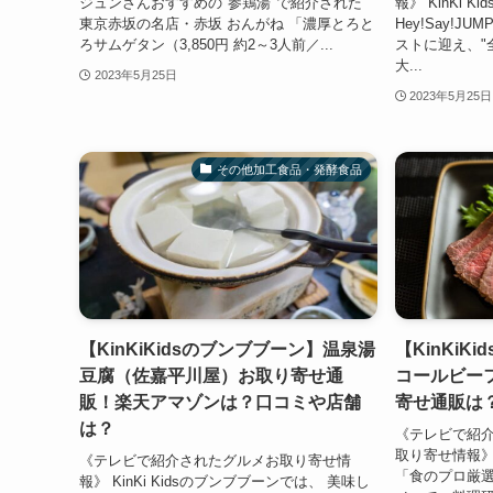
ジュンさんおすすめの"参鶏湯"で紹介された
報》 KinKi 
東京赤坂の名店・赤坂 おんがね 「濃厚とろと
Hey!Say!
ろサムゲタン（3,850円 約2～3人前／...
ストに迎え、"
大...
2023年5月25日
2023年5月25日
その他加工食品・発酵食品
【KinKiKidsのブンブブーン】温泉湯
【KinKi
豆腐（佐嘉平川屋）お取り寄せ通
コールビー
販！楽天アマゾンは？口コミや店舗
寄せ通販は
は？
《テレビで紹
取り寄せ情報》 K
《テレビで紹介されたグルメお取り寄せ情
「食のプロ厳選
報》 KinKi Kidsのブンブブーンでは、 美味し