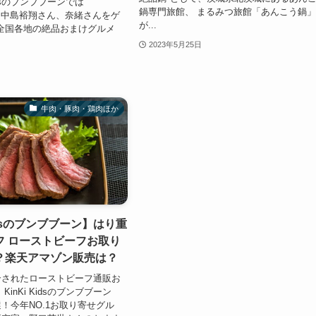
Kidsのブンブブーンでは
鍋専門旅館、 まるみつ旅館「あんこう鍋
JUMP中島裕翔さん、奈緒さんをゲ
が...
全国各地の絶品おまけグルメ
2023年5月25日
牛肉・豚肉・鶏肉ほか
Kidsのブンブブーン】はり重
フ ローストビーフお取り
？楽天アマゾン販売は？
介されたローストビーフ通販お
inKi Kidsのブンブブーン
！今年NO.1お取り寄せグル