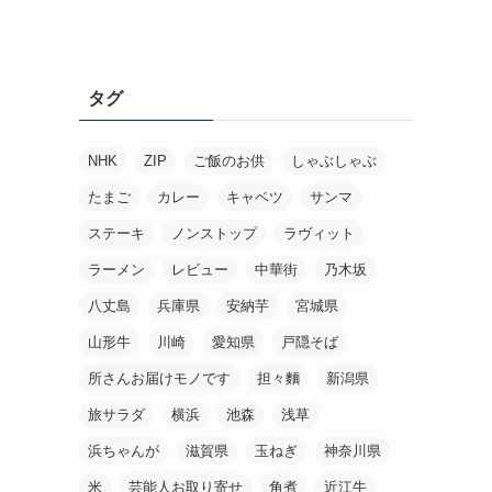
タグ
NHK
ZIP
ご飯のお供
しゃぶしゃぶ
たまご
カレー
キャベツ
サンマ
ステーキ
ノンストップ
ラヴィット
ラーメン
レビュー
中華街
乃木坂
八丈島
兵庫県
安納芋
宮城県
山形牛
川崎
愛知県
戸隠そば
所さんお届けモノです
担々麵
新潟県
旅サラダ
横浜
池森
浅草
浜ちゃんが
滋賀県
玉ねぎ
神奈川県
米
芸能人お取り寄せ
角煮
近江牛