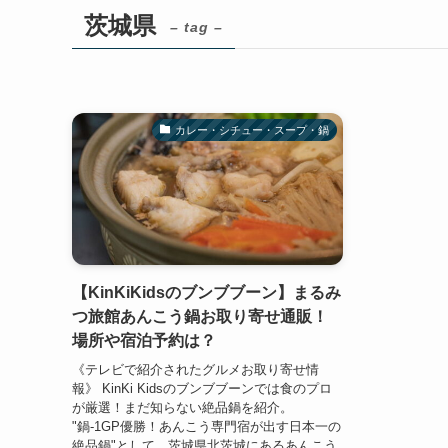
茨城県
– tag –
カレー・シチュー・スープ・鍋
【KinKiKidsのブンブブーン】まるみ
つ旅館あんこう鍋お取り寄せ通販！
場所や宿泊予約は？
《テレビで紹介されたグルメお取り寄せ情
報》 KinKi Kidsのブンブブーンでは食のプロ
が厳選！まだ知らない絶品鍋を紹介。
"鍋-1GP優勝！あんこう専門宿が出す日本一の
絶品鍋"として、茨城県北茨城にあるあんこう