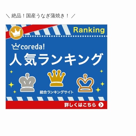
＼ 絶品！国産うなぎ蒲焼き！ ／