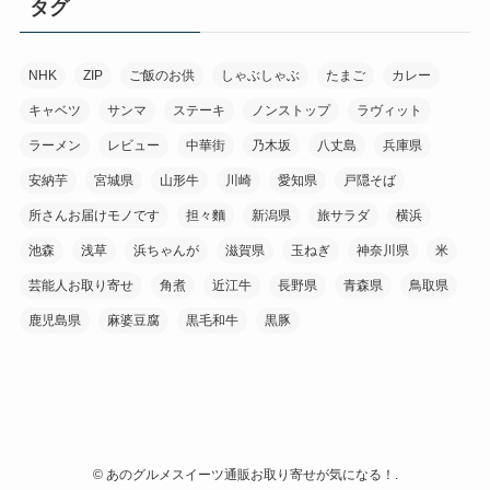
タグ
NHK
ZIP
ご飯のお供
しゃぶしゃぶ
たまご
カレー
キャベツ
サンマ
ステーキ
ノンストップ
ラヴィット
ラーメン
レビュー
中華街
乃木坂
八丈島
兵庫県
安納芋
宮城県
山形牛
川崎
愛知県
戸隠そば
所さんお届けモノです
担々麵
新潟県
旅サラダ
横浜
池森
浅草
浜ちゃんが
滋賀県
玉ねぎ
神奈川県
米
芸能人お取り寄せ
角煮
近江牛
長野県
青森県
鳥取県
鹿児島県
麻婆豆腐
黒毛和牛
黒豚
©
あのグルメスイーツ通販お取り寄せが気になる！.