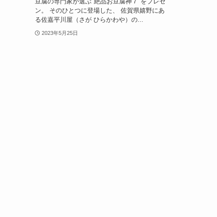
豆腐の専門家が選ぶ"絶品お豆腐神７"をプレゼ
ン。 そのひとつに登場した、 佐賀県嬉野にあ
る佐嘉平川屋（さが ひらかわや）の...
2023年5月25日