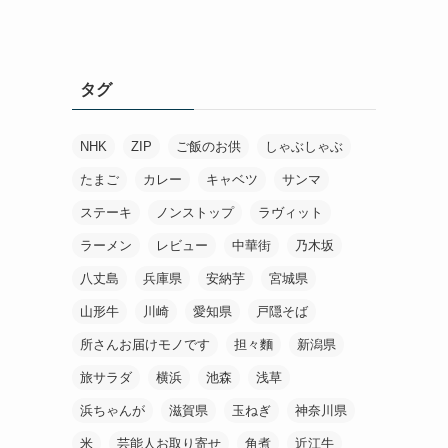
タグ
NHK
ZIP
ご飯のお供
しゃぶしゃぶ
たまご
カレー
キャベツ
サンマ
ステーキ
ノンストップ
ラヴィット
ラーメン
レビュー
中華街
乃木坂
八丈島
兵庫県
安納芋
宮城県
山形牛
川崎
愛知県
戸隠そば
所さんお届けモノです
担々麵
新潟県
旅サラダ
横浜
池森
浅草
浜ちゃんが
滋賀県
玉ねぎ
神奈川県
米
芸能人お取り寄せ
角煮
近江牛