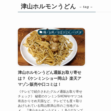
津山ホルモンうどん
– tag –
麺・お米・そばうどん・パスタ
津山ホルモンうどん通販お取り寄せ
は？《ケンミンショー岡山》楽天ア
マゾン販売や口コミは！
《テレビで紹介されたグルメ通販お取り寄せ
チェック》 秘密のケンミンSHOWやマツコ&
有吉かりそめ天国など、テレビでも度々取り
あげられている岡山県津山市のご当地グル
メ、 『津山ホルモンうどん』！ B-1グランプ