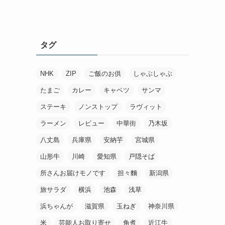
タグ
NHK
ZIP
ご飯のお供
しゃぶしゃぶ
たまご
カレー
キャベツ
サンマ
ステーキ
ノンストップ
ラヴィット
ラーメン
レビュー
中華街
乃木坂
八丈島
兵庫県
安納芋
宮城県
山形牛
川崎
愛知県
戸隠そば
所さんお届けモノです
担々麵
新潟県
旅サラダ
横浜
池森
浅草
浜ちゃんが
滋賀県
玉ねぎ
神奈川県
米
芸能人お取り寄せ
角煮
近江牛