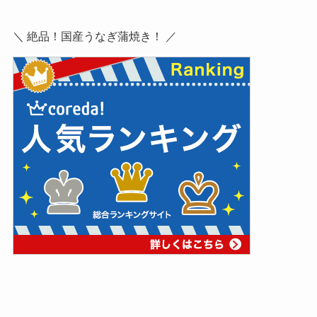
＼ 絶品！国産うなぎ蒲焼き！ ／