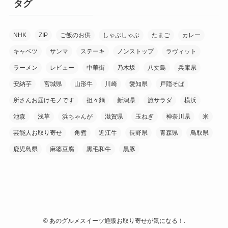
タグ
NHK
ZIP
ご飯のお供
しゃぶしゃぶ
たまご
カレー
キャベツ
サンマ
ステーキ
ノンストップ
ラヴィット
ラーメン
レビュー
中華街
乃木坂
八丈島
兵庫県
安納芋
宮城県
山形牛
川崎
愛知県
戸隠そば
所さんお届けモノです
担々麵
新潟県
旅サラダ
横浜
池森
浅草
浜ちゃんが
滋賀県
玉ねぎ
神奈川県
米
芸能人お取り寄せ
角煮
近江牛
長野県
青森県
鳥取県
鹿児島県
麻婆豆腐
黒毛和牛
黒豚
©
あのグルメスイーツ通販お取り寄せが気になる！.