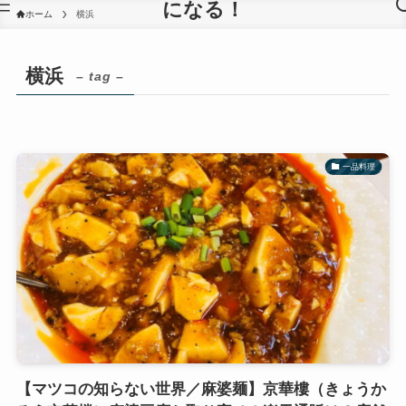
になる！
ホーム
横浜
横浜
– tag –
一品料理
【マツコの知らない世界／麻婆麺】京華樓（きょうか