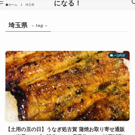
になる！
ホーム
埼玉県
埼玉県
– tag –
一品料理
【土用の丑の日】うなぎ処古賀 蒲焼お取り寄せ通販