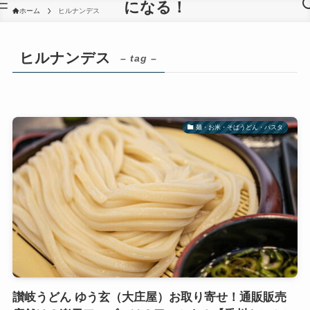
になる！
ホーム
ヒルナンデス
ヒルナンデス
– tag –
麺・お米・そばうどん・パスタ
讃岐うどん ゆう玄（大庄屋）お取り寄せ！通販販売