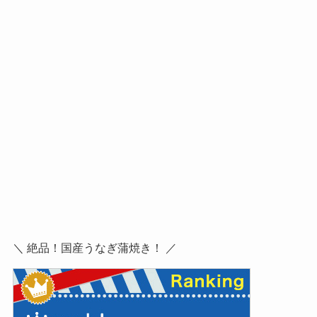
＼ 絶品！国産うなぎ蒲焼き！ ／