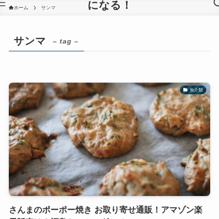
になる！
ホーム
サンマ
サンマ
– tag –
魚介類
さんまのポーポー焼き お取り寄せ通販！アマゾン楽