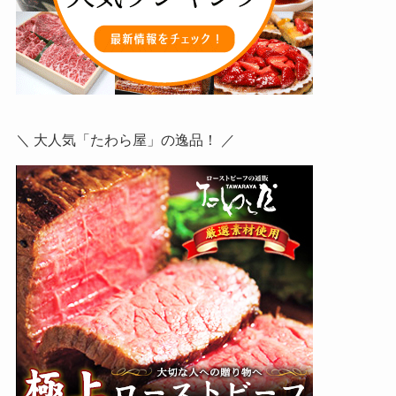
＼ 大人気「たわら屋」の逸品！ ／