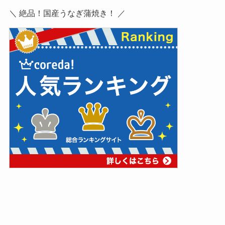
＼ 絶品！国産うなぎ蒲焼き！ ／