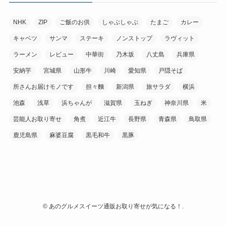
NHK
ZIP
ご飯のお供
しゃぶしゃぶ
たまご
カレー
キャベツ
サンマ
ステーキ
ノンストップ
ラヴィット
ラーメン
レビュー
中華街
乃木坂
八丈島
兵庫県
安納芋
宮城県
山形牛
川崎
愛知県
戸隠そば
所さんお届けモノです
担々麵
新潟県
旅サラダ
横浜
池森
浅草
浜ちゃんが
滋賀県
玉ねぎ
神奈川県
米
芸能人お取り寄せ
角煮
近江牛
長野県
青森県
鳥取県
鹿児島県
麻婆豆腐
黒毛和牛
黒豚
©
あのグルメスイーツ通販お取り寄せが気になる！.