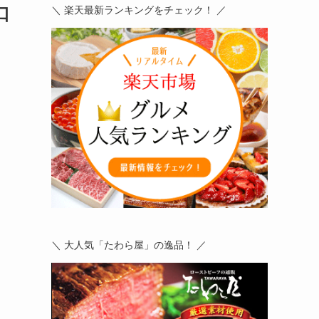
口
＼ 楽天最新ランキングをチェック！ ／
＼ 大人気「たわら屋」の逸品！ ／