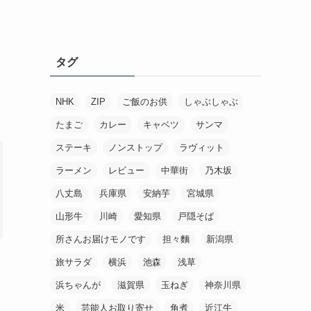
タグ
NHK
ZIP
ご飯のお供
しゃぶしゃぶ
たまご
カレー
キャベツ
サンマ
ステーキ
ノンストップ
ラヴィット
ラーメン
レビュー
中華街
乃木坂
八丈島
兵庫県
安納芋
宮城県
山形牛
川崎
愛知県
戸隠そば
所さんお届けモノです
担々麵
新潟県
旅サラダ
横浜
池森
浅草
浜ちゃんが
滋賀県
玉ねぎ
神奈川県
米
芸能人お取り寄せ
角煮
近江牛