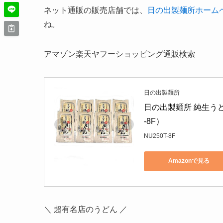
ネット通販の販売店舗では、
日の出製麺所ホーム
ね。
アマゾン楽天ヤフーショッピング通販検索
日の出製麺所
日の出製麺所 純生うど
-8F）
NU250T-8F
Amazonで見る
＼ 超有名店のうどん ／