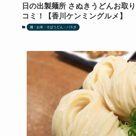
日の出製麺所 さぬきうどんお取
コミ！【香川ケンミングルメ】
麺・お米・そばうどん・パスタ