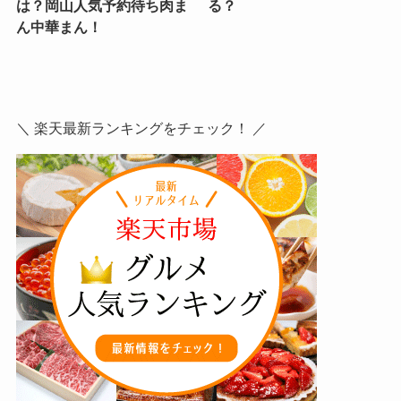
山珍（さんちん）の豚まん
551蓬莱の豚まん（肉ま
通販お取り寄せは？楽天ア
ん）が美味い！通販お取り
マゾン販売や口コミ・店舗
寄せや東京に販売店はあ
は？岡山人気予約待ち肉ま
る？
ん中華まん！
＼ 楽天最新ランキングをチェック！ ／