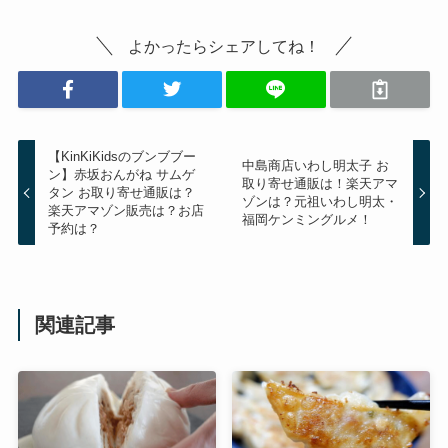
惣菜・揚げ物
初台
東京
餃子
マツコの知らない世界
よかったらシェアしてね！
【KinKiKidsのブンブブー
中島商店いわし明太子 お
ン】赤坂おんがね サムゲ
取り寄せ通販は！楽天アマ
タン お取り寄せ通販は？
ゾンは？元祖いわし明太・
楽天アマゾン販売は？お店
福岡ケンミングルメ！
予約は？
関連記事