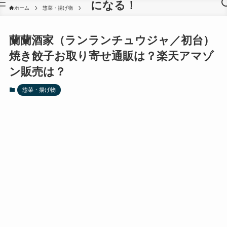
になる！
ホーム
惣菜・揚げ物
蘭蘭酒家（ランランチュウジャ／初台）
焼き餃子お取り寄せ通販は？楽天アマゾ
ン販売は？
惣菜・揚げ物