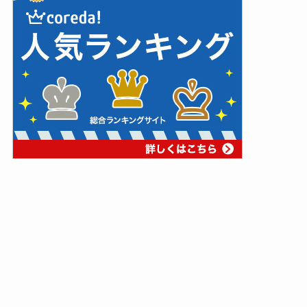
＼ 絶品！国産うなぎ蒲焼き！ ／