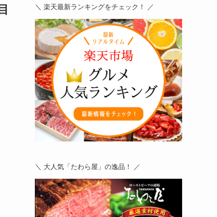
目
＼ 楽天最新ランキングをチェック！ ／
＼ 大人気「たわら屋」の逸品！ ／