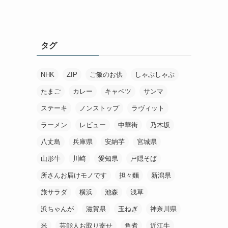
タグ
NHK
ZIP
ご飯のお供
しゃぶしゃぶ
たまご
カレー
キャベツ
サンマ
ステーキ
ノンストップ
ラヴィット
ラーメン
レビュー
中華街
乃木坂
八丈島
兵庫県
安納芋
宮城県
山形牛
川崎
愛知県
戸隠そば
所さんお届けモノです
担々麵
新潟県
旅サラダ
横浜
池森
浅草
浜ちゃんが
滋賀県
玉ねぎ
神奈川県
米
芸能人お取り寄せ
角煮
近江牛